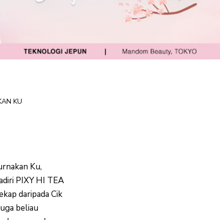
KAN KU
rnakan Ku,
adiri PIXY HI TEA
kap daripada Cik
juga beliau