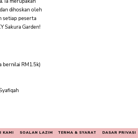
a. Ia merupakan
dan dihoskan oleh
 setiap peserta
XY Sakura Garden!
a bernilai RM1.5k)
Syafiqah
I KAMI
SOALAN LAZIM
TERMA & SYARAT
DASAR PRIVASI